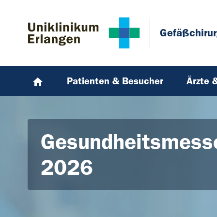
Zum Hauptinhalt springen
Skip to page footer
Gefäßchirur
Patienten & Besucher
Ärzte 
Gesundheitsmess
2026