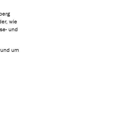
berg
er, wie
se- und
 rund um