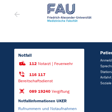
Patie
Notfall
Anmeld
112
Notarzt | Feuerwehr
Sprech
Station
116 117
Anfahrt
Bereitschaftsdienst
Soziale
089 19240
Vergiftung
Notfallinformationen UKER
Rufnummern und Notaufnahmen