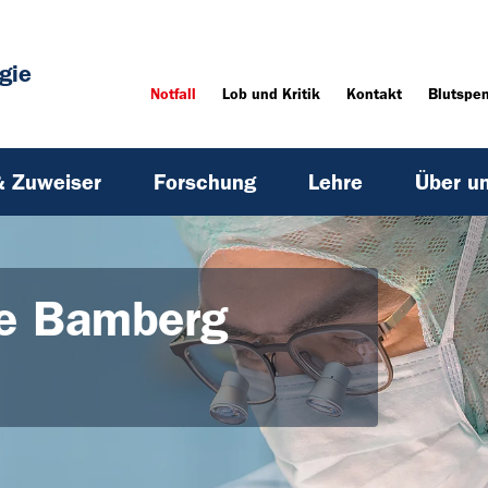
gie
Notfall
Lob und Kritik
Kontakt
Blutspe
& Zuweiser
Forschung
Lehre
Über u
e Bamberg