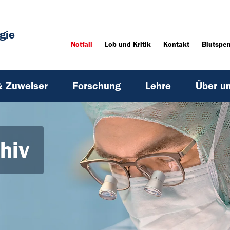
gie
Notfall
Lob und Kritik
Kontakt
Blutspe
& Zuweiser
Forschung
Lehre
Über u
hiv