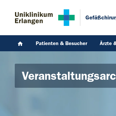
Zum Hauptinhalt springen
Skip to page footer
Gefäßchirur
Patienten & Besucher
Ärzte 
Veranstaltungsarc