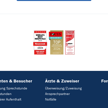
nten & Besucher
Ärzte & Zuweiser
Fo
ung Sprechstunde
Überweisung/Zuweisung
stunden
Ansprechpartner
ärer Aufenthalt
Notfälle