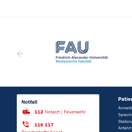
Patie
Notfall
Anmeld
112
Notarzt | Feuerwehr
Sprech
Station
116 117
Anfahrt